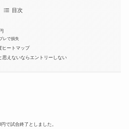
目次
0円
ブレで損失
与度ヒートマップ
と思えないならエントリーしない
00円で試合終了としました。