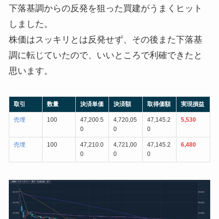
下落基調からの反発を狙った買建がうまくヒット
しました。
株価はスッキリとは反発せず、その後また下落基
調に転じていたので、いいところで利確できたと
思います。
取引
数量
決済単価
決済額
取得価額
実現損益
売埋
100
47,200.5
4,720,05
47,145.2
5,530
0
0
0
売埋
100
47,210.0
4,721,00
47,145.2
6,480
0
0
0