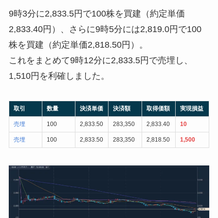
9時3分に2,833.5円で100株を買建（約定単価
2,833.40円）、さらに9時5分には2,819.0円で100
株を買建（約定単価2,818.50円）。
これをまとめて9時12分に2,833.5円で売埋し、
1,510円を利確しました。
取引
数量
決済単価
決済額
取得価額
実現損益
売埋
100
2,833.50
283,350
2,833.40
10
売埋
100
2,833.50
283,350
2,818.50
1,500