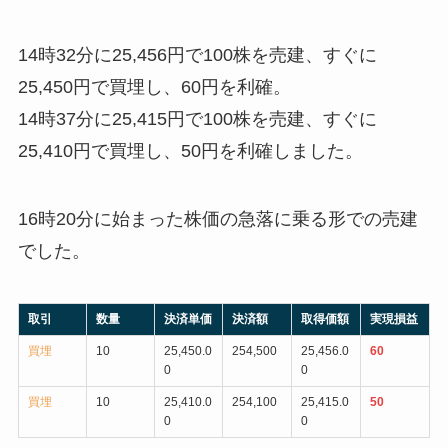
14時32分に25,456円で100株を売建、すぐに
25,450円で買埋し、60円を利確。
14時37分に25,415円で100株を売建、すぐに
25,410円で買埋し、50円を利確しました。
16時20分に始まった株価の急落に乗る形での売建
でした。
取引
数量
決済単価
決済額
取得価額
実現損益
買埋
10
25,450.0
254,500
25,456.0
60
0
0
買埋
10
25,410.0
254,100
25,415.0
50
0
0