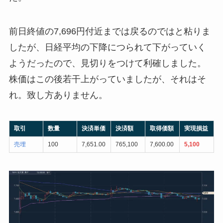
前日終値の7,696円付近までは戻るのではと粘りま
したが、日経平均の下降につられて下がっていく
ようだったので、見切りをつけて利確しました。
株価はこの後若干上がっていましたが、それはそ
れ。致し方ありません。
取引
数量
決済単価
決済額
取得価額
実現損益
売埋
100
7,651.00
765,100
7,600.00
5,100