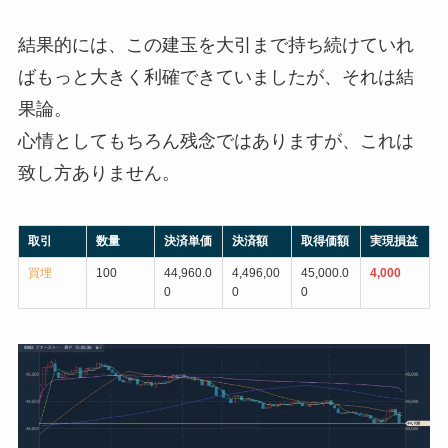
結果的には、この建玉を大引まで持ち続けていれ
ばもっと大きく利確できていましたが、それは結
果論。
心情としてもちろん残念ではありますが、これは
致し方ありません。
取引
数量
決済単価
決済額
取得価額
実現損益
買埋
100
44,960.0
4,496,00
45,000.0
4,000
0
0
0