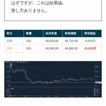
はずですが、これは結果論。
致し方ありません。
取引
数量
決済単価
取得価額
実現損益
売埋
100
49,630.00
49,710.00
-8,000円
買埋
100
49,560.00
49,660.00
10,000円